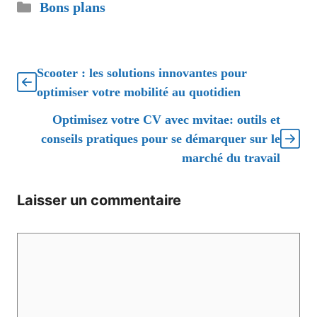
Catégories
Bons plans
Scooter : les solutions innovantes pour
optimiser votre mobilité au quotidien
Optimisez votre CV avec mvitae: outils et
conseils pratiques pour se démarquer sur le
marché du travail
Laisser un commentaire
Commentaire