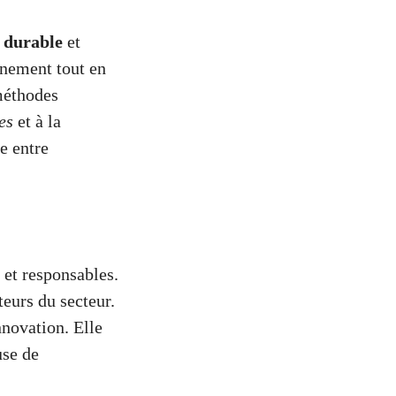
 durable
et
nnement tout en
 méthodes
es
et à la
e entre
 et responsables.
teurs du secteur.
nnovation. Elle
use de