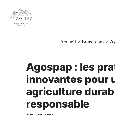
Aller
au
contenu
Accueil
>
Bons plans
>
Ag
Agospap : les pra
innovantes pour 
agriculture durab
responsable