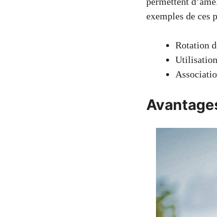
permettent d’amél
exemples de ces p
Rotation d
Utilisatio
Associatio
Avantage