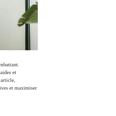
mbattant.
aides et
article,
ives et maximiser