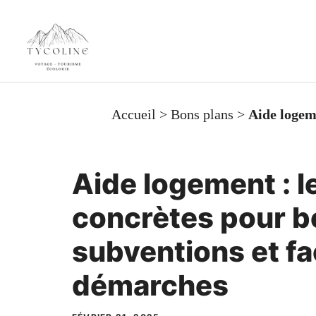
Aller
au
contenu
Accueil
>
Bons plans
>
Aide logeme
Aide logement : l
concrètes pour b
subventions et fac
démarches