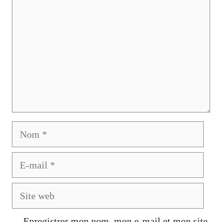
Nom
E-
mail
Site
web
Enregistrer mon nom, mon e-mail et mon site