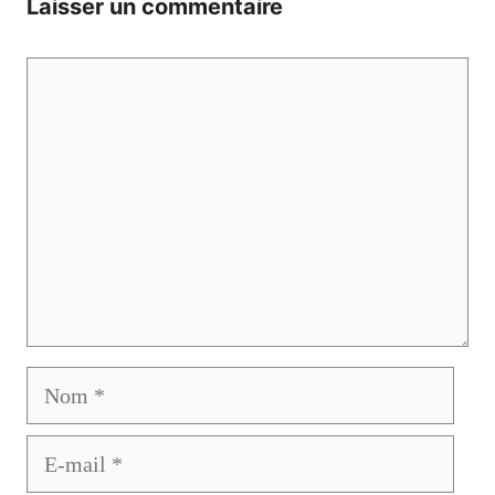
Laisser un commentaire
Commentaire
Nom
E-
mail