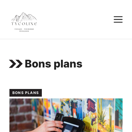
Aller
au
M
contenu
Bons plans
BONS PLANS