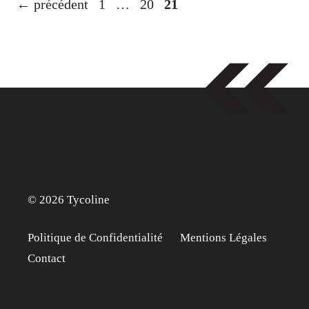
Page
Page
Page
←
précédent
1
…
20
21
© 2026 Tycoline
Politique de Confidentialité
Mentions Légales
Contact