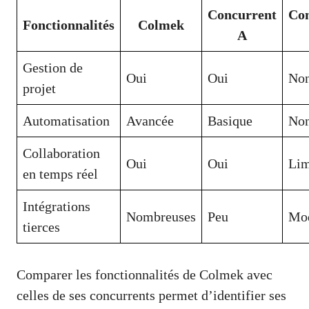
Concurrent
Con
Fonctionnalités
Colmek
A
Gestion de
Oui
Oui
No
projet
Automatisation
Avancée
Basique
No
Collaboration
Oui
Oui
Lim
en temps réel
Intégrations
Nombreuses
Peu
Mod
tierces
Comparer les fonctionnalités de Colmek avec
celles de ses concurrents permet d’identifier ses