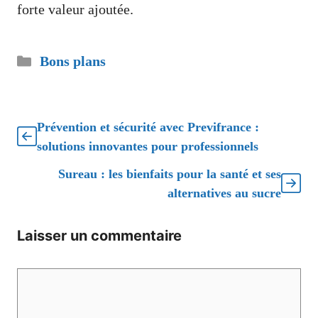
forte valeur ajoutée.
Catégories
Bons plans
Prévention et sécurité avec Previfrance :
solutions innovantes pour professionnels
Sureau : les bienfaits pour la santé et ses
alternatives au sucre
Laisser un commentaire
Commentaire