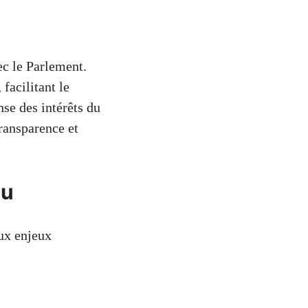
ec le Parlement.
facilitant le
nse des intérêts du
ransparence et
au
ux enjeux