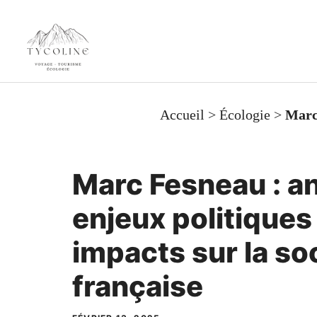
Aller
au
contenu
Accueil
>
Écologie
>
Marc 
Marc Fesneau : a
enjeux politiques
impacts sur la so
française