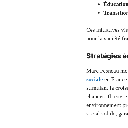
Éducatio
Transitio
Ces initiatives vi
pour la société fr
Stratégies 
Marc Fesneau met 
sociale
en France.
stimulant la crois
chances. Il œuvre 
environnement prop
social solide, gar