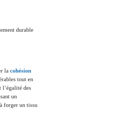
nnement durable
er la
cohésion
érables tout en
 l’égalité des
isant un
à forger un tissu