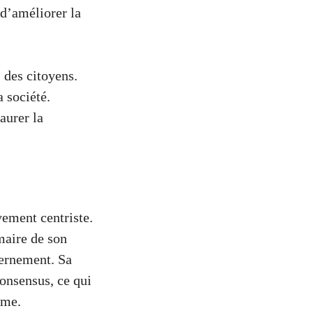
d’améliorer la
 des citoyens.
a société.
aurer la
ement centriste.
maire de son
vernement. Sa
consensus, ce qui
sme.