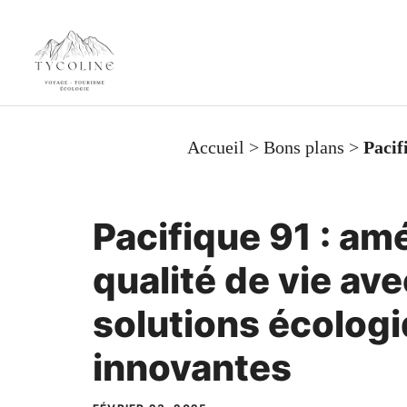
Aller
au
contenu
Accueil
>
Bons plans
>
Pacif
Pacifique 91 : am
qualité de vie av
solutions écolog
innovantes