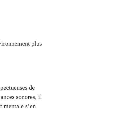
nvironnement plus
spectueuses de
sances sonores, il
et mentale s’en