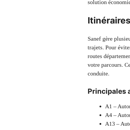
solution économiq
Itinérair
Sanef gère plusie
trajets. Pour évit
routes département
votre parcours. C
conduite.
Principales 
A1 – Autor
A4 – Autor
A13 – Aut