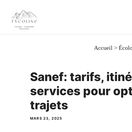
Aller
au
contenu
Accueil
>
Écolo
Sanef: tarifs, itin
services pour op
trajets
MARS 23, 2025