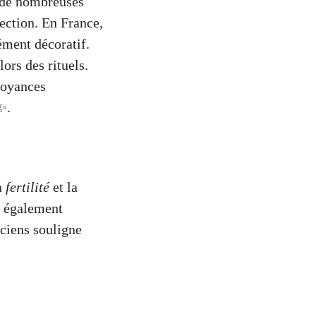
s de nombreuses
tection. En France,
lément décoratif.
lors des rituels.
royances
✨.
la
fertilité
et la
e également
nciens souligne