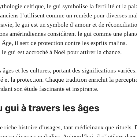
hologie celtique, le gui symbolise la fertilité et la pai
anciens l’utilisent comme un remède pour diverses mal
avie, le gui est un symbole d’amour et de réconciliatio
ions amérindiennes considèrent le gui comme une plant
ge, il sert de protection contre les esprits malins.
 le gui est accroché à Noël pour attirer la chance.
s âges et les cultures, portant des significations variées
ité et la protection. Chaque tradition enrichit la percepti
dant son étude fascinante et inspirante.
 gui à travers les âges
 riche histoire d’usages, tant médicinaux que rituels. 
contre diverses maladies. Aujourd’hui, il s’intègre dans