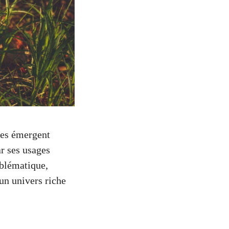
tes émergent
r ses usages
mblématique,
 un univers riche