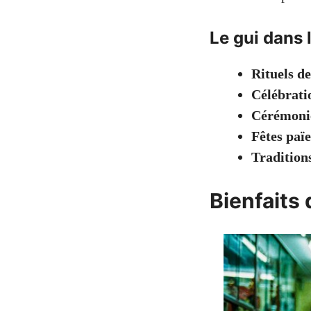
Le gui dans l
Rituels d
Célébrati
Cérémoni
Fêtes paï
Traditions
Bienfaits 