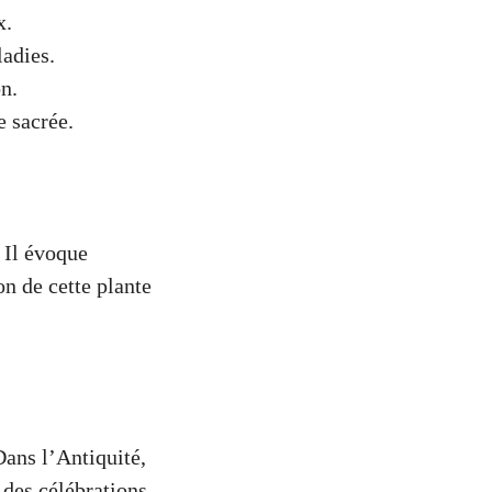
x.
adies.
n.
e sacrée.
. Il évoque
on de cette plante
Dans l’Antiquité,
 des célébrations