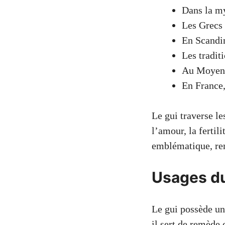
Dans la myt
Les Grecs 
En Scandin
Les tradit
Au Moyen Â
En France,
Le gui traverse le
l’amour, la fertil
emblématique, ren
Usages du
Le gui possède une
il sert de remède 