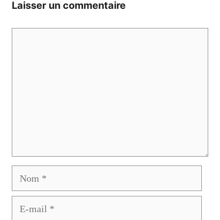
Laisser un commentaire
Commentaire
Nom
E-
mail