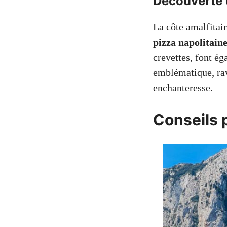
Découverte d
La côte amalfitai
pizza napolitain
crevettes, font ég
emblématique, rav
enchanteresse.
Conseils 