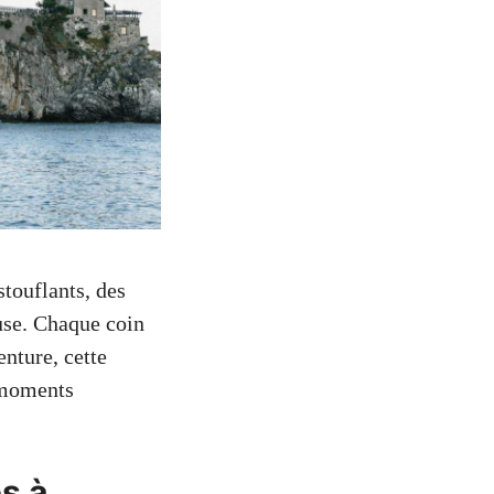
touflants, des
use. Chaque coin
nture, cette
 moments
s à