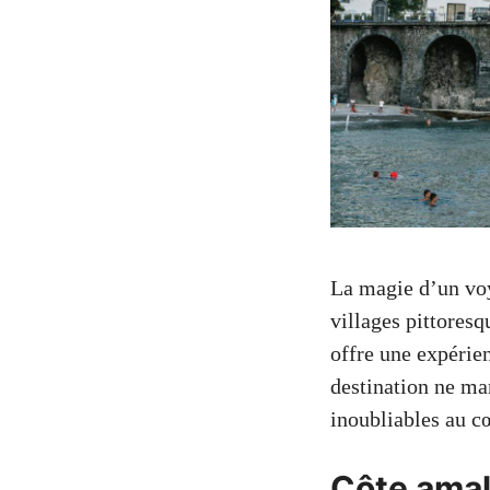
La magie d’un voy
villages pittores
offre une expérie
destination ne ma
inoubliables au c
Côte amal