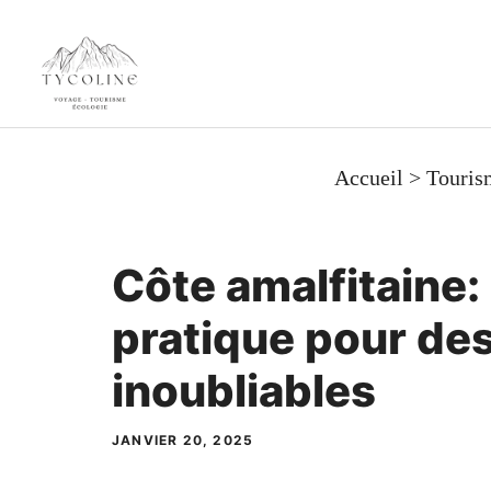
Aller
au
contenu
Accueil
>
Touris
Côte amalfitaine:
pratique pour de
inoubliables
JANVIER 20, 2025