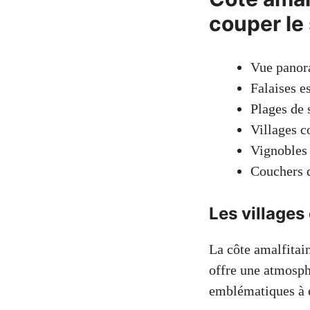
couper le 
Vue panor
Falaises e
Plages de 
Villages c
Vignobles 
Couchers d
Les villages
La côte amalfitai
offre une atmosph
emblématiques à e