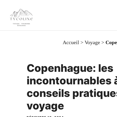
Aller
au
contenu
Accueil
>
Voyage
>
Copen
Copenhague: les
incontournables à
conseils pratique
voyage