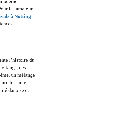
t moderne
Pour les amateurs
ivals à Notting
riences
ente l’histoire du
 vikings, des
-même, un mélange
enrichissante,
tité danoise et