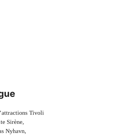
ague
attractions Tivoli
te Sirène,
pas Nyhavn,