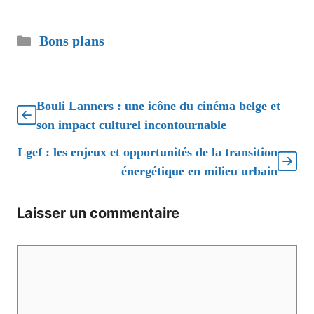
Catégories
Bons plans
Bouli Lanners : une icône du cinéma belge et
son impact culturel incontournable
Lgef : les enjeux et opportunités de la transition
énergétique en milieu urbain
Laisser un commentaire
Commentaire